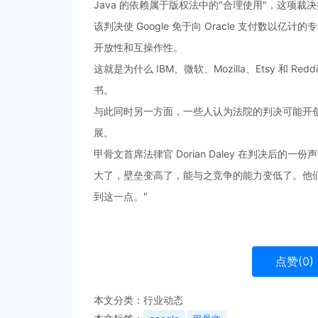
Java 的依赖属于版权法中的"合理使用"，这项裁决
该判决使 Google 免于向 Oracle 支付数
开放性和互操作性。
这就是为什么 IBM、微软、Mozilla、Etsy 和 R
书。
与此同时另一方面，一些人认为法院的判决可能开创
展。
甲骨文首席法律官 Dorian Daley 在判决后的
大了，壁垒变高了，能与之竞争的能力变低了。他们
到这一点。"
点赞(
0
)
本文分类：
行业动态