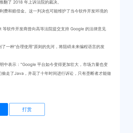
推翻了 2018 年上诉法院的裁决。
以亿计的专利费和赔偿金。这一判决也可能维护了当今软件开发环境的
eddit 等软件开发商曾向高等法院提交支持 Google 的法律意见
了一种“合理使用”原则的先河，将阻碍未来编程语言的发
一份声明中表示："Google 平台如今变得更加壮大，市场力量也变
偷走了Java，并花了十年时间进行诉讼，只有垄断者才能做
打赏