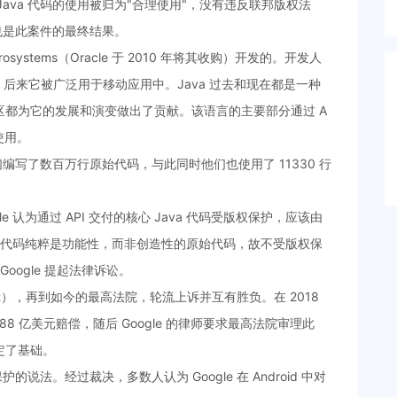
 对 Java 代码的使用被归为"合理使用"，没有违反联邦版权法
裁定也是此案件的最终结果。
rosystems（Oracle 于 2010 年将其收购）开发的。开发人
，后来它被广泛用于移动应用中。Java 过去和现在都是一种
都为它的发展和演变做出了贡献。该语言的主要部分通过 A
使用。
统时，他们编写了数百万行原始代码，与此同时他们也使用了 11330 行
acle 认为通过 API 交付的核心 Java 代码受版权保护，应该由
用的代码纯粹是功能性，而非创造性的原始代码，故不受版权保
 Google 提起法律诉讼。
urt），再到如今的最高法院，轮流上诉并互有胜负。在 2018
取 88 亿美元赔偿，随后 Google 的律师要求最高法院审理此
定了基础。
护的说法。经过裁决，多数人认为 Google 在 Android 中对