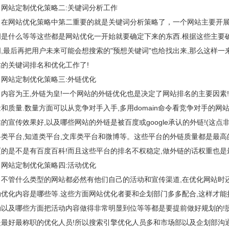
站定制优化策略二:关键词分析工作
网站优化策略中第二重要的就是关键词分析策略了，一个网站主要开展的
词是什么等等这些都是网站优化一开始就要确定下来的东西.根据这些主要
词,最后再把用户未来可能会想搜索的"预想关键词"也给找出来,那么这样一
站的关键词排名和优化工作了!
站定制优化策略三:外链优化
容为王,外链为皇!一个网站的外链优化也是决定了网站排名的主要因素
和质量.数量方面可以从竞争对手入手,多用domain命令看竞争对手的
的宣传效果好,以及哪些网站的外链是被百度或google承认的外链!(这点
科类平台,知道类平台,文库类平台和微博等。这些平台的外链质量都是最高
页的是不是有百度百科!而且这些平台的排名不权稳定,做外链的话权重也是
站定制优化策略四:活动优化
管什么类型的网站都必然有他们自己的活动和宣传渠道,在优化网站时还
动优化内容是哪些等.这些方面网站优化者要和企划部门多多配合,这样才能
动以及哪些方面把活动内容做得非常明显到位等等都是要提前做好规划的!
是最好最称职的优化人员!所以搜索引擎优化人员多和市场部以及企划部沟