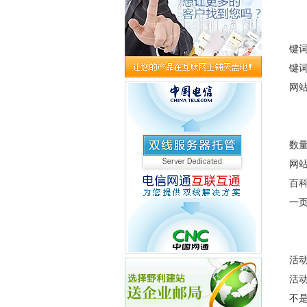
网
在
键
键
网
网
内
数量
网站
百
一
网
不
活
活
不